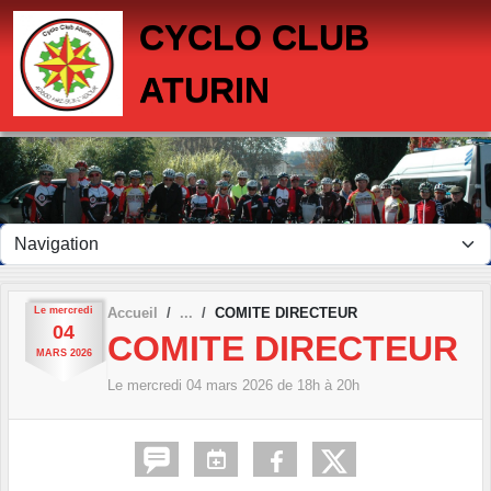
Panneau de gestion des cookies
CYCLO CLUB
ATURIN
Le
mercredi
Accueil
COMITE DIRECTEUR
04
COMITE DIRECTEUR
MARS
2026
Le
mercredi
04
mars
2026
de 18h à 20h